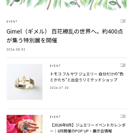
EVENT
Gimel（ギメル） 百花繚乱の世界へ。約400点
が集う特別展を開催
2026.08.02
EVENT
トモコ フルサワ ジュエリー 自分だけの“色
とかたち”と出会うリミテッドショップ
2026.07.30
EVENT
【2026年8月】ジュエリーイベントカレンダ
ー｜8月開催のPOP UP・展示会情報