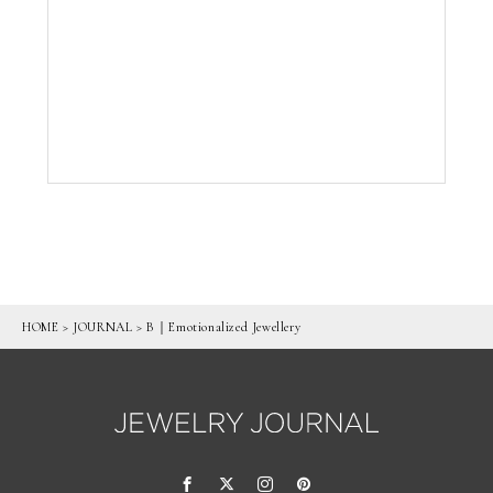
HOME
>
JOURNAL
>
B｜Emotionalized Jewellery