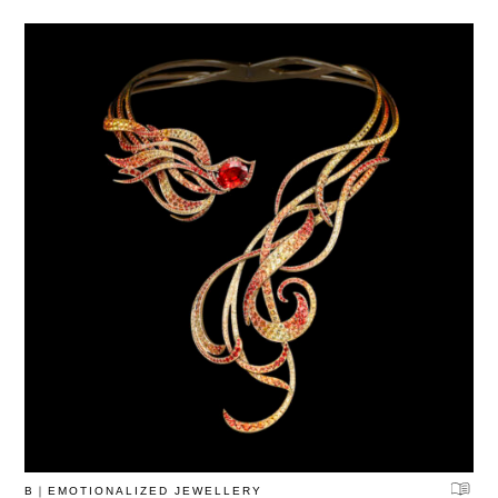
B｜EMOTIONALIZED JEWELLERY