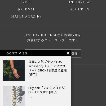
EVENT
INTERVIEW
JOURNAL
ABOUT US
MAIL MAGAZINE
JEWELRY JOURNALからお知らせを
お届けするニュースレターです。
DON'T MISS
登録
福岡の人気ブランドFUA
accessory（フア アクセサ
リー）CIBONE表参道に登場
広告掲載について
[終了]
…
プライバシーポリシー
Fillyjonk（フィリフヨンカ）
© JEWELRY JOURNAL
POP UP SHOP [終了]
…