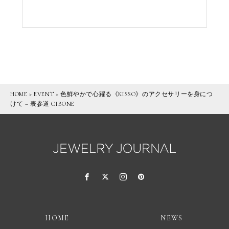
HOME
>
EVENT
>
色鮮やかで心躍る《KISSO》のアクセサリーを身につ
けて – 表参道 CIBONE
HOME
NEWS