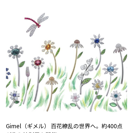
Gimel（ギメル） 百花繚乱の世界へ。約400点