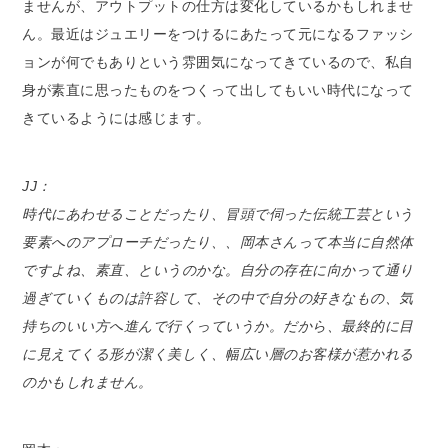
ませんが、アウトプットの仕方は変化しているかもしれませ
ん。最近はジュエリーをつけるにあたって元になるファッシ
ョンが何でもありという雰囲気になってきているので、私自
身が素直に思ったものをつくって出してもいい時代になって
きているようには感じます。
JJ：
時代にあわせることだったり、冒頭で伺った伝統工芸という
要素へのアプローチだったり、、岡本さんって本当に自然体
ですよね、素直、というのかな。自分の存在に向かって通り
過ぎていくものは許容して、その中で自分の好きなもの、気
持ちのいい方へ進んで行くっていうか。だから、最終的に目
に見えてくる形が潔く美しく、幅広い層のお客様が惹かれる
のかもしれません。