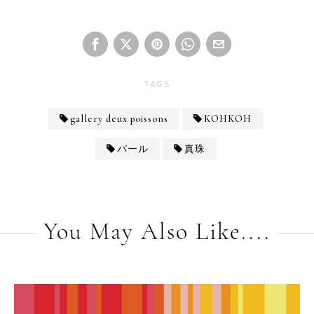
TAGS
gallery deux poissons
KOHKOH
パール
真珠
You May Also Like....