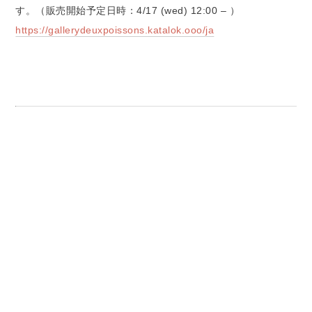
す。（販売開始予定日時：4/17 (wed) 12:00 – ）
https://gallerydeuxpoissons.katalok.ooo/ja