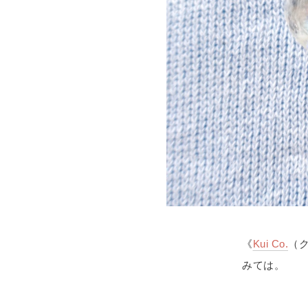
《
Kui Co.
（
みては。