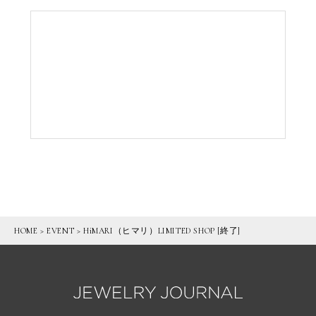
HOME
>
EVENT
>
HiMARI（ヒマリ）LIMITED SHOP [終了]