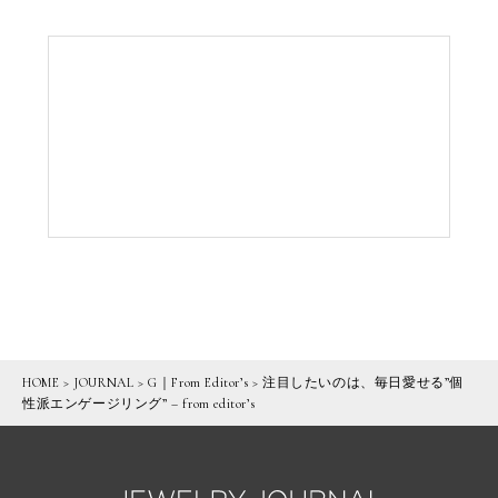
HOME
>
JOURNAL
>
G｜From Editor’s
>
注目したいのは、毎日愛せる”個
性派エンゲージリング” – from editor’s