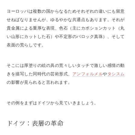
ヨーロッパは複数の国からなるためそれぞれの違いにも留意
せねばなりませんが、ゆるやかな共通点もあります。それが
貴金属による重厚な表現、色石（主にカボションカット（丸
い山形にカットした石）や不定形のバロック真珠）、そして
表面の荒らしです。
そこには厚塗りの絵の具の荒々しいタッチで激しい感情の動
きを描写した同時代の芸術形式、
アンフォルメル
や
タシスム
の影響が見られると言われます。
その例をまずはドイツから見ていきましょう。
ドイツ：表層の革命