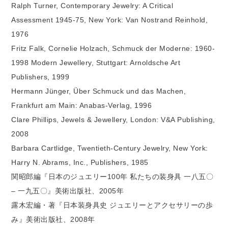
Ralph Turner, Contemporary Jewelry: A Critical
Assessment 1945-75, New York: Van Nostrand Reinhold,
1976
Fritz Falk, Cornelie Holzach, Schmuck der Moderne: 1960-
1998 Modern Jewellery, Stuttgart: Arnoldsche Art
Publishers, 1999
Hermann Jünger, Über Schmuck und das Machen,
Frankfurt am Main: Anabas-Verlag, 1996
Clare Phillips, Jewels & Jewellery, London: V&A Publishing,
2008
Barbara Cartlidge, Twentieth-Century Jewelry, New York:
Harry N. Abrams, Inc., Publishers, 1985
関昭郎編『日本のジュエリー100年 私たちの装身具 一八五〇
– 一九五〇』美術出版社、2005年
露木宏編・著『日本装身具史 ジュエリーとアクセサリーの歩
み』美術出版社、2008年