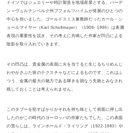
ドイツではジュエリーや時計製造を地場産業とする、バーデ
ン＝ヴュルテンベルク州プフォルツハイムが発展のひとつの
中心を担いました。ゴールドスミス兼教師だったカール・シ
ョールマイヤー（Karl Schollmayer）（1908- 1996）は表層
表現の重要性を説き、その考えに共鳴した作家が凹凸による
陰影を取り入れていきます。
その凹凸は、貴金属の表面に火を当てると生じるちりめんじ
わやかさぶた状のテクスチャなどによるものです。これはふ
つう、金属の最大の魅力である輝きを損なう失敗とみなされ
残しておくことは考えられません。
このタブーを犯すばかりかそれを持ち味として前面に押し出
したのがこの時代のヨーロッパの作家たちでした。この表面
の荒らしは、ラインホールド・ライリング（1922-1983）や