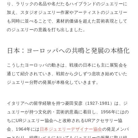
り、ラリックの名品や名だたるハイブランドのジュエリーに
加え、スタジオジュエリー作家やアーティストのジュエリー
も同時に並べることで、素材的価値を超えた芸術表現として
のジュエリーの意義を打ち出しました。
日本：ヨーロッパへの共鳴と発展の本格化
こうしたヨーロッパの動きは、戦後の日本にも主に展覧会を
通じて紹介されていき、戦前から少しずつ息吹き始めていた
ジュエリー分野の発展が本格化していきます。
イタリアへの留学経験を持つ菱田安彦（1927-1981）は、ジ
ュエリーが持つ文化的・芸術的意義に着目し、1956年にはの
ちにURジュエリー協会へと改称されるURアクセサリー協
会、1964年には
日本ジュエリーデザイナー協会
の発足メンバ
ーとなり、組織レベルにおいてもジュエリーの振興に取り組