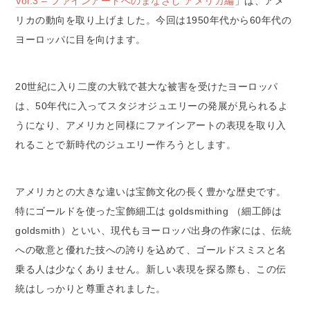
Vol.3 – ファインアートへのまなざし アメリカ編
」は、アメ
リカの動向を取り上げました。今回は1950年代から60年代の
ヨーロッパに目を向けます。
20世紀に入り二度の大戦で甚大な被害を受けたヨーロッパ
は、50年代に入ってスタジオジュエリーの発展が見られるよ
うになり、アメリカと同様にファインアートの表現を取り入
れることで新時代のジュエリー作ろうとします。
アメリカとの大きな違いは宝飾文化の長く豊かな歴史です。
特にゴールドを使った宝飾細工は goldsmithing （細工師は
goldsmith）といい、現代もヨーロッパ出身の作家には、伝統
への敬意と優れた技への誇りを込めて、ゴールドスミスと名
乗る人は少なくありません。新しい表現を探る際も、この伝
統はしっかりと尊重されました。