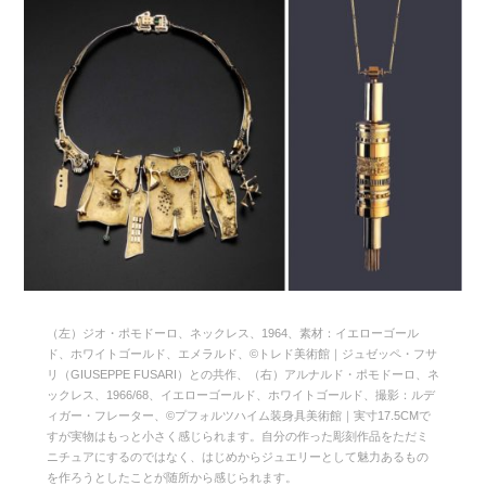
（左）ジオ・ポモドーロ、ネックレス、1964、素材：イエローゴール
ド、ホワイトゴールド、エメラルド、©トレド美術館｜ジュゼッペ・フサ
リ（GIUSEPPE FUSARI）との共作、（右）アルナルド・ポモドーロ、ネ
ックレス、1966/68、イエローゴールド、ホワイトゴールド、撮影：ルデ
ィガー・フレーター、©プフォルツハイム装身具美術館｜実寸17.5CMで
すが実物はもっと小さく感じられます。自分の作った彫刻作品をただミ
ニチュアにするのではなく、はじめからジュエリーとして魅力あるもの
を作ろうとしたことが随所から感じられます。