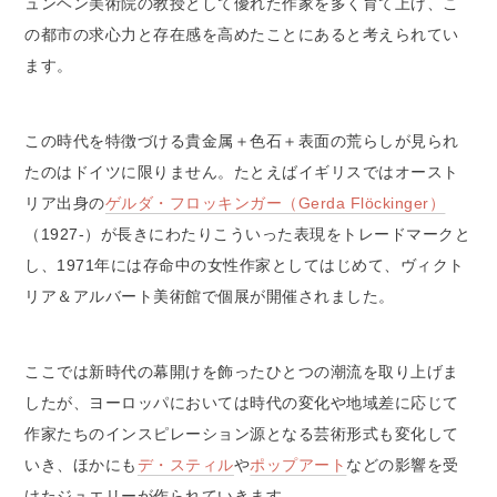
ュンヘン美術院の教授として優れた作家を多く育て上げ、こ
の都市の求心力と存在感を高めたことにあると考えられてい
ます。
この時代を特徴づける貴金属＋色石＋表面の荒らしが見られ
たのはドイツに限りません。たとえばイギリスではオースト
リア出身の
ゲルダ・フロッキンガー（Gerda Flöckinger）
（1927-）が長きにわたりこういった表現をトレードマークと
し、1971年には存命中の女性作家としてはじめて、ヴィクト
リア＆アルバート美術館で個展が開催されました。
ここでは新時代の幕開けを飾ったひとつの潮流を取り上げま
したが、ヨーロッパにおいては時代の変化や地域差に応じて
作家たちのインスピレーション源となる芸術形式も変化して
いき、ほかにも
デ・スティル
や
ポップアート
などの影響を受
けたジュエリーが作られていきます。