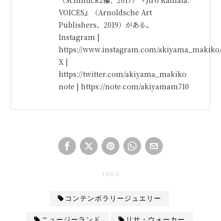
（Schmuck2編、2017）『Jiro Kamata:
VOICES』（Arnoldsche Art
Publishers、2019）がある。
Instagram |
https://www.instagram.com/akiyama_makiko
X |
https://twitter.com/akiyama_makiko
note | https://note.com/akiyamam710
TAGS
コンテンポラリージュエリー
ニュージーランド
リサ・ウォーカー