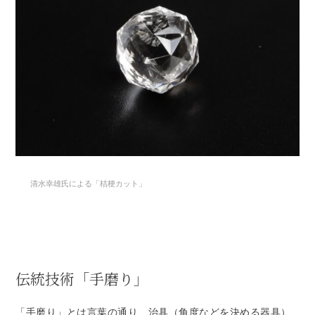
清水幸雄氏による「桔梗カット」
伝統技術「手磨り」
「手磨り」とは言葉の通り、治具（角度などを決める器具）