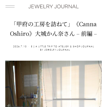
「甲府の工房を訪ねて」《Canna
Oshiro》大城かん奈さん – 前編 –
2026.7.10
E｜A LITTLE TRIP TO ATELIER & SHOP
·
JOURNAL
BY
JEWELRY-JOURNAL