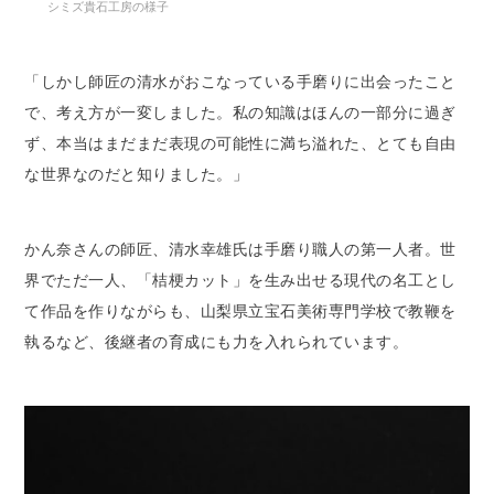
シミズ貴石工房の様子
「しかし師匠の清水がおこなっている手磨りに出会ったこと
で、考え方が一変しました。私の知識はほんの一部分に過ぎ
ず、本当はまだまだ表現の可能性に満ち溢れた、とても自由
な世界なのだと知りました。」
かん奈さんの師匠、清水幸雄氏は手磨り職人の第一人者。世
界でただ一人、「桔梗カット」を生み出せる現代の名工とし
て作品を作りながらも、山梨県立宝石美術専門学校で教鞭を
執るなど、後継者の育成にも力を入れられています。