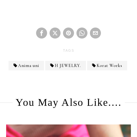
TAGS
Anima uni
H JEWELRY.
Korat Works
You May Also Like....