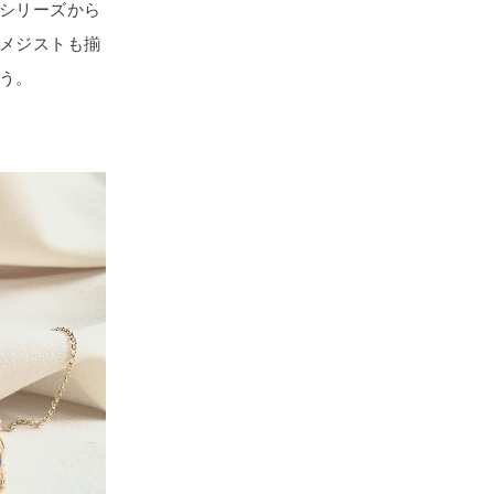
シリーズから
メジストも揃
う。