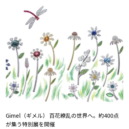
Gimel（ギメル） 百花繚乱の世界へ。約400点
が集う特別展を開催