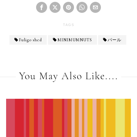
TAGS
Fuligo shed
MINIMUMNUTS
パール
You May Also Like....