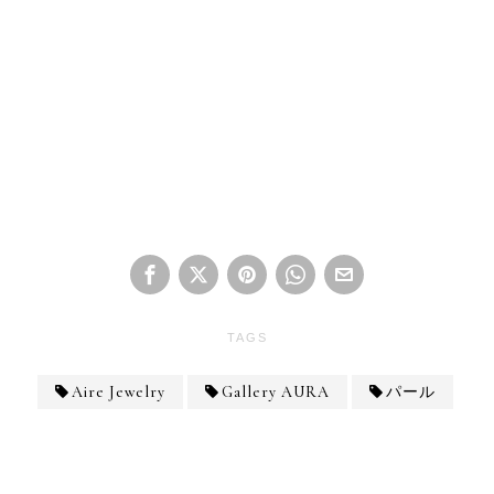
TAGS
Aire Jewelry
Gallery AURA
パール