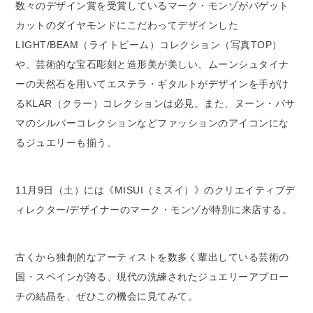
数々のデザイン賞を受賞しているマーク・モンゾがバゲット
カットのダイヤモンドにこだわってデザインした
LIGHT/BEAM（ライトビーム）コレクション（写真TOP）
や、芸術的な宝石彫刻と造形美が美しい、ムーンシュタイナ
ーの天然石を用いてエステラ・ギタルトがデザインを手がけ
るKLAR（クラー）コレクションは必見。また、ヌーン・パサ
マのシルバーコレクションなどファッションのアイコンにな
るジュエリーも揃う。
11月9日（土）には《MISUI（ミスイ）》のクリエイティブデ
ィレクター/デザイナーのマーク・モンゾが特別に来店する。
古くから独創的なアーティストを数多く輩出している芸術の
国・スペインが誇る、現代の洗練されたジュエリーアプロー
チの結晶を、ぜひこの機会に見てみて。