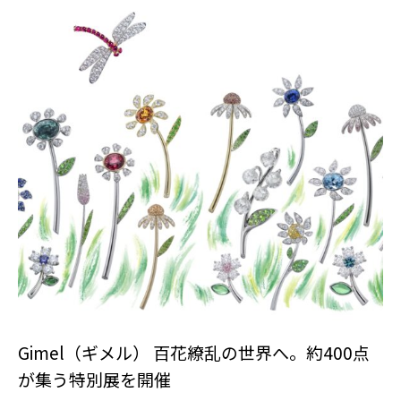
Gimel（ギメル） 百花繚乱の世界へ。約400点
が集う特別展を開催