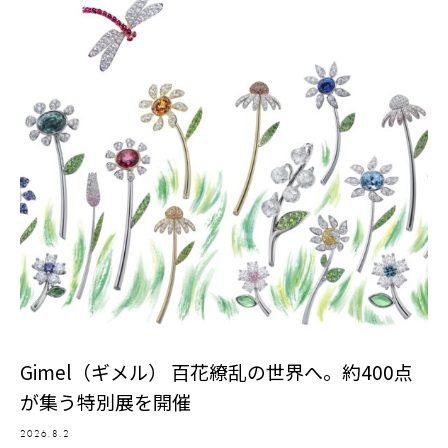
Gimel（ギメル） 百花繚乱の世界へ。約400点
が集う特別展を開催
2026.8.2