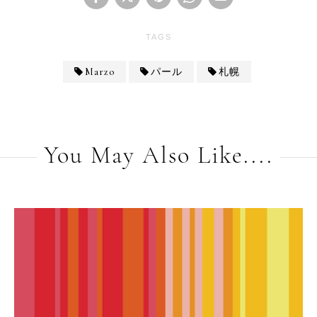
TAGS
Marzo
パール
札幌
You May Also Like....