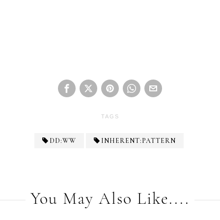
TAGS
DD:WW
INHERENT:PATTERN
You May Also Like....