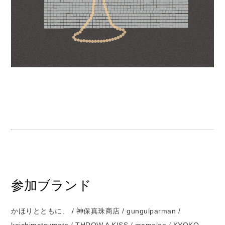
参加ブランド
かほりとともに、 / 神保真珠商店 / gungulparman /
koichimatsumoto / THROW A KISS / mamelon / KYOKO