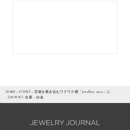
HOME
>
EVENT
>
宝箱を覗き込むワクワク感「Jewelbox. #001」に
《DD:WW》出展 – 白金