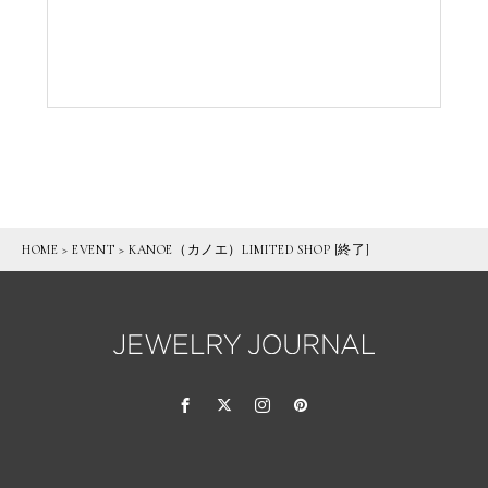
HOME
>
EVENT
>
KANOE（カノエ）LIMITED SHOP [終了]