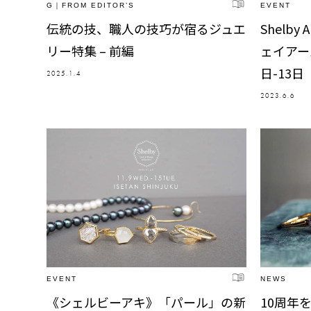
G｜FROM EDITOR’S
EVENT
伝統の技、職人の技巧が宿るジュエ
Shelby
リー特集 – 前編
ェイアー
日-13日
2025.1.4
2023.6.6
EVENT
NEWS
《シェルビーアキ》「パール」の新
10周年を