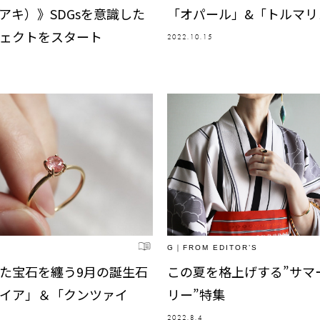
アキ）》SDGsを意識した
「オパール」&「トルマリ
ェクトをスタート
2022.10.15
G｜FROM EDITOR’S
た宝石を纏う9月の誕生石
この夏を格上げする”サマ
イア」＆「クンツァイ
リー”特集
2022.8.4