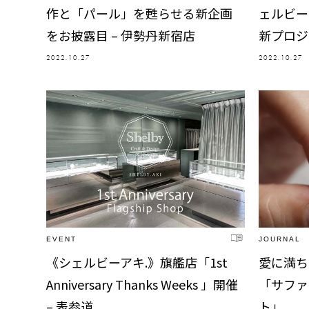
作と「パール」を甦らせる新企画
ェルビー
をお披露目 – 伊勢丹新宿店
新プロジ
2022.10.27
2022.10.27
EVENT
JOURNAL
《シェルビーアキ.》旗艦店「1st
愛に満ち
Anniversary Thanks Weeks 」開催
「サファ
– 表参道
ト」