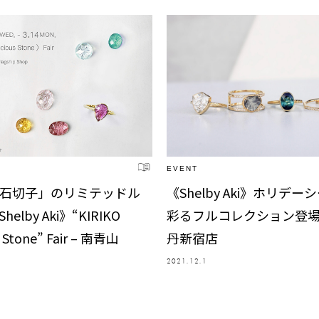
EVENT
石切子」のリミテッドル
《Shelby Aki》ホリデ
elby Aki》“KIRIKO
彩るフルコレクション登場 
s Stone” Fair – 南青山
丹新宿店
2021.12.1