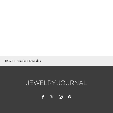
HOME
>
Honoka's Emeralds