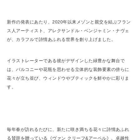
新作の発表にあたり、2020年以来メゾンと親交を結ぶフラン
ス人アーティスト、アレクサンドル・ベンジャミン・ナヴェ
が、カラフルで詩情あふれる世界を創り上げました。
イラストレーターである彼がデザインした緑豊かな舞台で
は、バルコニーや花瓶を思わせる立体的な装飾要素の傍らに
花々が立ち並び、ウィンドウやブティックを鮮やかに彩りま
す。
毎年春が訪れるたびに、新たに咲き満ちる花々に詩情あふれ
る賛辞を贈っている《ヴァン クリーフ&アーペル》。卓越性