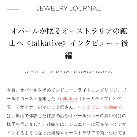
オパールが眠るオーストラリアの鉱
山へ《talkative》インタビュー − 後
編
2019.11.14
INTERVIEW
BY
JEWELRY-JOURNAL
今夏、オパールを求めてシドニー、ライトニングリッジ、ゴ
ールドコーストを旅した《
talkative
（トーカティブ）》代
表・デザイナーのマロッタ忍さん。
インタビューの前編
で
は、鉱山で体験した採掘の話やオパールショーの買い付けの
様子を伺いました。後編では、ジュエリーに石を使ってデザ
インするようになった経緯やオーストラリアで買い付けてき