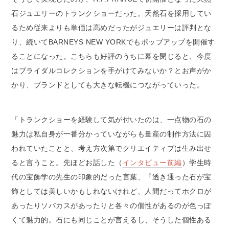
石ジュエリーのトランクショーだった。天然石を採用してい
るため従来よりも単価は高めだったがジュエリーは評判とな
り、続いてBARNEYS NEW YORKでもポップアップを開催す
ることになった。こちらも好評のうちに幕を閉じると、今度
はブライダルコレクションを手がけてみないか？とお声がか
かり、ブランドとしても大きな転機につながっていった。
「トランクショーを経験して気が付いたのは、一点物の石の
魅力は私自身が一番分かっていながらも量産の制作方法に囚
われていたことと、考え方次第でクリエイティブは生み出せ
ると言うこと。先ほどお話した（
インタビュー前編
）学生時
代の宝飾学の先生の印象的だった言葉、『透き通った石が宝
飾としては美しいかもしれないけれど、人間だってホクロが
あったりソバカスがあったりと各々の個性があるのが色っぽ
くて魅力的。石にも同じことが言えるし、そうした個性ある