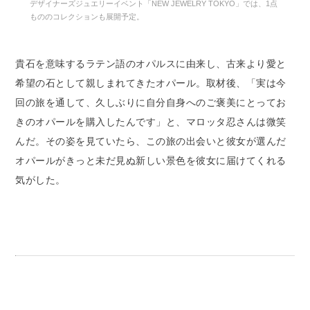
デザイナーズジュエリーイベント「NEW JEWELRY TOKYO」では、1点
もののコレクションも展開予定。
貴石を意味するラテン語のオパルスに由来し、古来より愛と
希望の石として親しまれてきたオパール。取材後、「実は今
回の旅を通して、久しぶりに自分自身へのご褒美にとってお
きのオパールを購入したんです」と、マロッタ忍さんは微笑
んだ。その姿を見ていたら、この旅の出会いと彼女が選んだ
オパールがきっと未だ見ぬ新しい景色を彼女に届けてくれる
気がした。