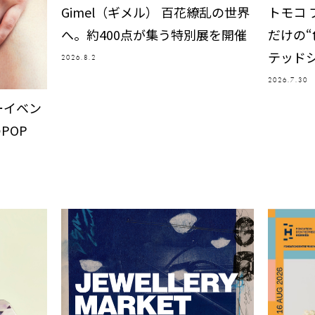
Gimel（ギメル） 百花繚乱の世界
トモコ 
へ。約400点が集う特別展を開催
だけの
テッド
2026.8.2
2026.7.30
ーイベン
POP