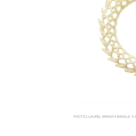
PHOTO1:LAUREL WREATH BANGLE ￥1