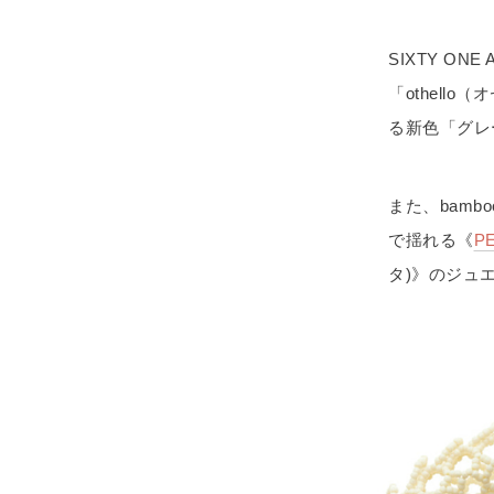
SIXTY O
「othell
る新色「グレ
また、bam
で揺れる《
P
タ)》のジュ