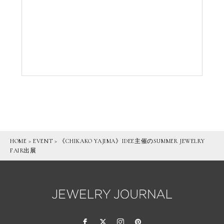
HOME
>
EVENT
>
《CHIKAKO YAJIMA》IDEE主催のSUMMER JEWELRY
FAIR出展