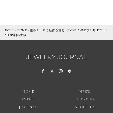
HOME
>
EVENT
>
旅をテーマに新作を彩る《MONMANNEQUIN》POP UP
SHOP開催-大阪
HOME
NEWS
EVENT
INTERVIEW
JOURNAL
ABOUT US