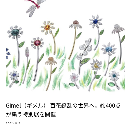
Gimel（ギメル） 百花繚乱の世界へ。約400点
が集う特別展を開催
2026.8.2