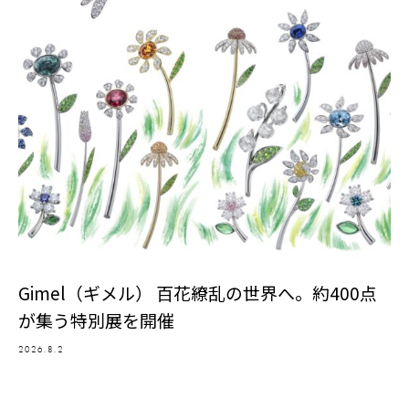
Gimel（ギメル） 百花繚乱の世界へ。約400点
が集う特別展を開催
2026.8.2