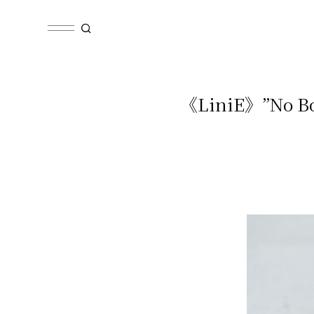
《LiniE》”N