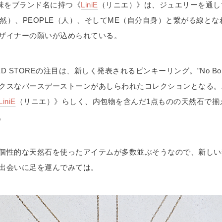
意味をブランド名に持つ《
LiniE
（リニエ）》は、ジュエリーを通し
（自然）、PEOPLE（人）、そしてME（自分自身）と繋がる線と
ザイナーの願いが込められている。
TED STOREの注目は、新しく発表されるピンキーリング。”No Bor
クスなバースデーストーンがあしらわれたコレクションとなる。
LiniE
（リニエ）》らしく、内包物を含んだ1点ものの天然石で揃
。
個性的な天然石を使ったアイテムが多数並ぶそうなので、新しい
出会いに足を運んでみては。