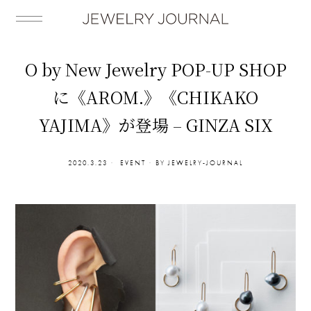
O by New Jewelry POP-UP SHOP
に《AROM.》《CHIKAKO
YAJIMA》が登場 – GINZA SIX
2020.3.23
EVENT
BY
JEWELRY-JOURNAL