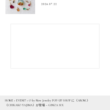
2026.07.22
HOME
>
EVENT
>
O by New Jewelry POP-UP SHOP に《AROM.》
《CHIKAKO YAJIMA》が登場 – GINZA SIX