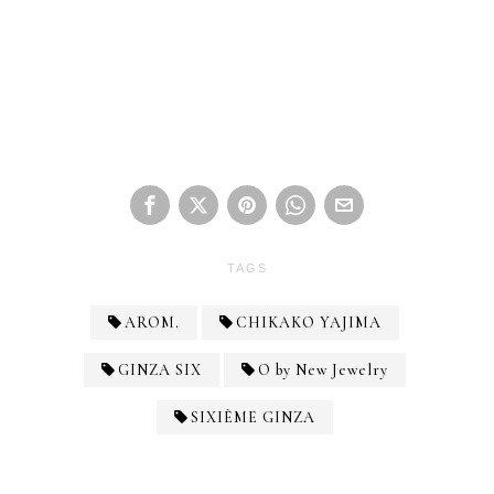
TAGS
AROM.
CHIKAKO YAJIMA
GINZA SIX
O by New Jewelry
SIXIÈME GINZA