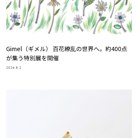
Gimel（ギメル） 百花繚乱の世界へ。約400点
が集う特別展を開催
2026.8.2