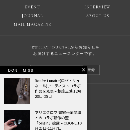
EVENT
INTERVIEW
JOURNAL
ABOUT US
MAIL MAGAZINE
JEWELRY JOURNALからお知らせを
お届けするニュースレターです。
DON'T MISS
登録
Rosée Lunaire(ロゼ・リュ
ネール)アーティストコラボ
作品を発表 – 銀座三越 12月
広告掲載について
20日-25日
…
プライバシーポリシー
アリエクロマ 書家松岡尚海
© JEWELRY JOURNAL
とのコラボ新作の壺
「origin」披露 – CIBONE 10
月25日-11月7日