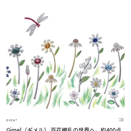
EVENT
Gimel（ギメル） 百花繚乱の世界へ。約400点