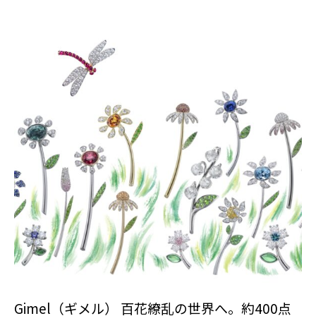
Gimel（ギメル） 百花繚乱の世界へ。約400点