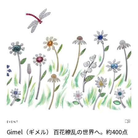
EVENT
Gimel（ギメル） 百花繚乱の世界へ。約400点