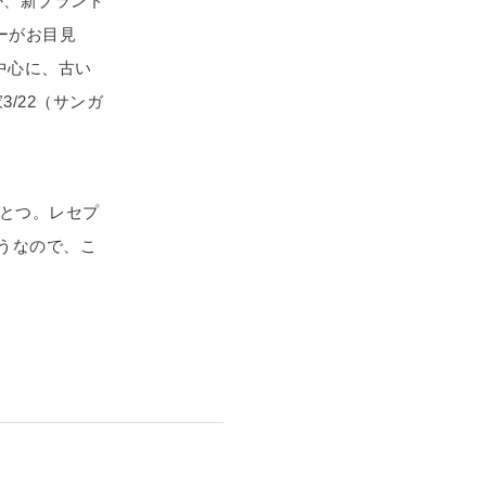
か、新ブランド
ーがお目見
中心に、古い
/22（サンガ
とつ。レセプ
そうなので、こ