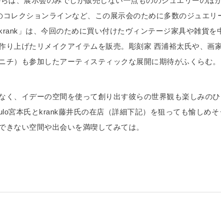
o」からは、展示会のみでしか販売しない一点もののジュエリーのほ
o」のコレクションラインなど、この展示会のために多数のジュエリ
krank」は、今回のために買い付けたヴィンテージ家具や雑貨を
作り上げたリメイクアイテムを販売。彫刻家 西浦裕太氏や、画家3
ニチ）も参加したアーティスティックな展開に期待がふくらむ。
なく、イデーの空間を使って創り出す彼らの世界観も楽しみのひ
mulo宮本氏とkrank藤井氏の在店（詳細下記）を狙っても愉しめ
できない空間や出会いを満喫してみては。