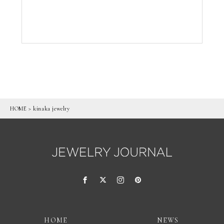
HOME
>
kinaka jewelry
HOME
NEWS