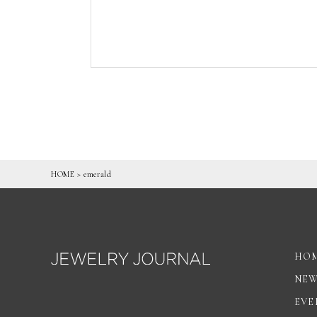
HOME
>
emerald
HO
NE
EVE