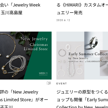
い「Jewelry Week
る《HiMARI》カスタムオ
 – 玉川高島屋
ュエリー発売
2020.6.12
EVENT
の「New Jewelry
ジュエリーの原型をつく
as Limited Store」がオー
ョップも開催「Early Sum
二子玉川
Collection by New Jewel