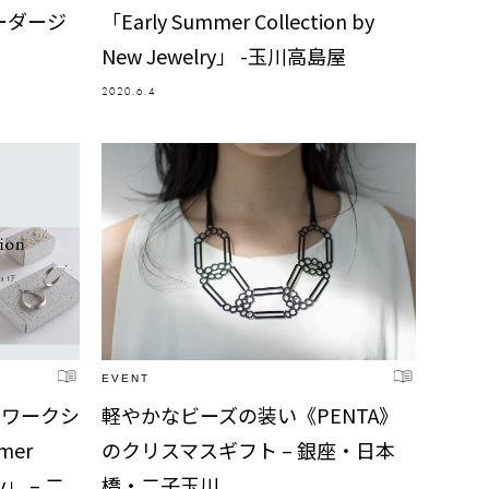
ーダージ
「Early Summer Collection by
New Jewelry」 -玉川高島屋
2020.6.4
EVENT
るワークシ
軽やかなビーズの装い《PENTA》
mer
のクリスマスギフト – 銀座・日本
ry」 – 二
橋・二子玉川