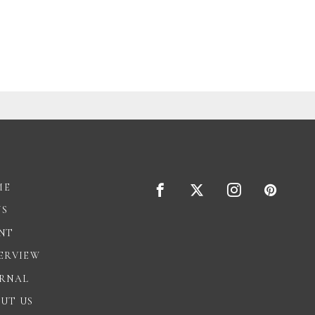
ME
WS
NT
ERVIEW
RNAL
UT US