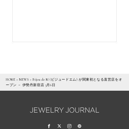
HOME
>
NEWS
>
Bijou de M (ビジュードエム) が関東初となる直営店をオ
ープン － 伊勢丹新宿店 3月6日