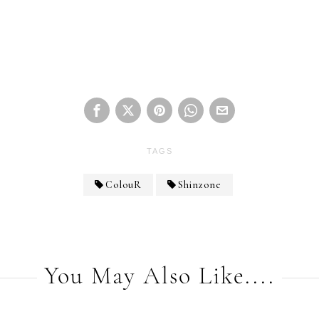
TAGS
ColouR
Shinzone
You May Also Like....