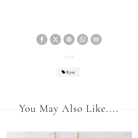
TAGS
Ryui
You May Also Like....