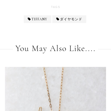
TAGS
TIFFANY
ダイヤモンド
You May Also Like....