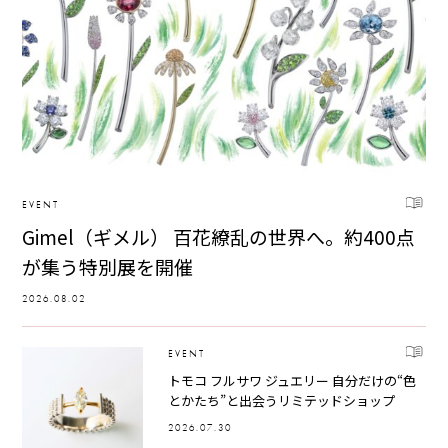
EVENT
Gimel（ギメル） 百花繚乱の世界へ。約400点
が集う特別展を開催
2026.08.02
EVENT
トモコ フルサワ ジュエリー 自分だけの“色
とかたち”と出会うリミテッドショップ
2026.07.30