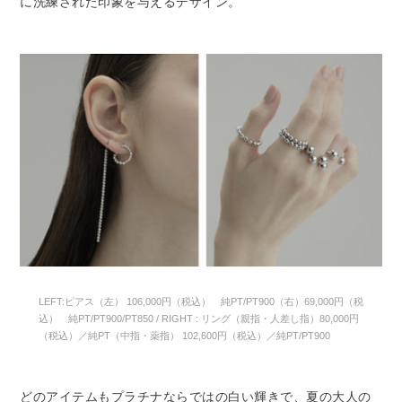
に洗練された印象を与えるデザイン。
LEFT:ピアス（左） 106,000円（税込） 純PT/PT900（右）69,000円（税
込） 純PT/PT900/PT850 / RIGHT : リング（親指・人差し指）80,000円
（税込）／純PT（中指・薬指） 102,600円（税込）／純PT/PT900
どのアイテムもプラチナならではの白い輝きで、夏の大人の