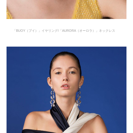
「BUOY（ブイ）」イヤリング/「AURORA（オーロラ）」ネックレス