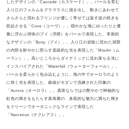
したデザインの「Cascade（カスケード）」。パールを育む
入り江のフォルムをグラマラスに描き出し、動きにあわせて
さらさらと揺れるフリンジが優しく寄せては返す波の煌きを
想起させる「Cove（コーヴ）」。穏やかな海にゆったりと優
雅に浮かぶ球体のブイ（浮標）をパールで表現した、革新的
なデザインの「Buoy（ブイ）」。入り江の岩陰に現れた洞窟
の内部を鮮やかに照らす直線的な光を表現した「Moulin（ム
ーラン）」。高いところからダイナミックに流れ落ちる滝に
インスパイアされた「Waterfall（ウォーターフォール）」。
パールを柔らかく包み込むように、海の中でオーロラのよう
に煌く光を表現した、曲線がモダンで洗練された印象の
「Aurora（オーロラ）」。真珠ならではの艶やかで神秘的な
虹色の輝きをもたらす真珠層の、多面的な魅力に満ちた輝き
をクリーンでオーガニックなラインで表現した
「Nacreous（ナクレアス）」。