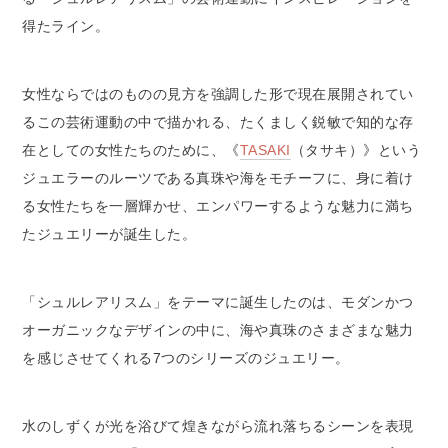
得たライン。
女性ならではのものの見方を強調した形で現在展開されてい
るこの芸術運動の中で描かれる、たくましく鋭敏で知的な存
在としての女性たちのために、《
TASAKI
（タサキ）》という
ジュエラーのルーツである真珠や海をモチーフに、身に着け
る女性たちを一層輝かせ、エンパワーするような魅力に満ち
たジュエリーが誕生した。
「シュルレアリスム」をテーマに誕生したのは、モダンかつ
オーガニックなデザインの中に、海や真珠のさまざまな魅力
を感じさせてくれる7つのシリーズのジュエリー。
水のしずくが光を浴びて煌きながら流れ落ちるシーンを表現