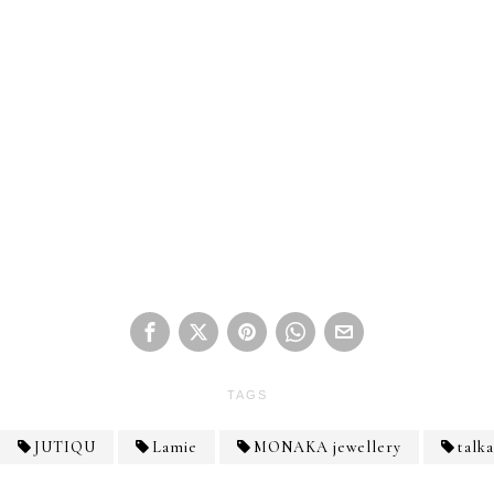
TAGS
JUTIQU
Lamie
MONAKA jewellery
talka