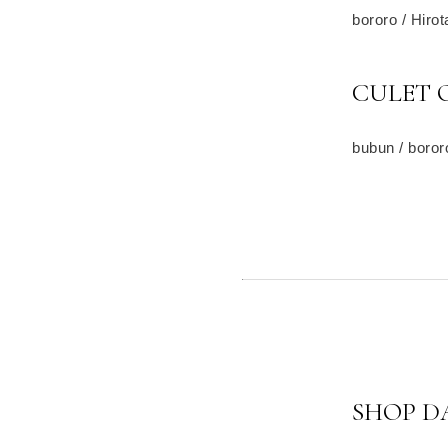
bororo / Hiro
CULET 
bubun / boror
SHOP D