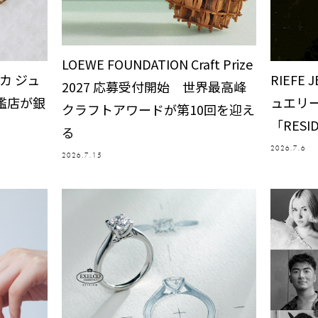
LOEWE FOUNDATION Craft Prize
ナカ ジュ
RIEFE
2027 応募受付開始 世界最高峰
艦店が銀
ュエリ
クラフトアワードが第10回を迎え
「RES
る
2026.7.6
2026.7.15