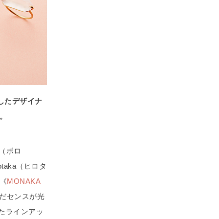
選したデザイナ
。
（ボロ
aka（ヒロタ
《
MONAKA
だセンスが光
したラインアッ