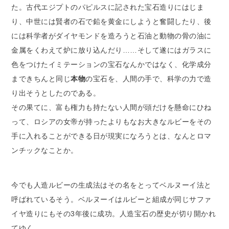
た。古代エジプトのパピルスに記された宝石造りにはじま
り、中世には賢者の石で鉛を黄金にしようと奮闘したり、後
には科学者がダイヤモンドを造ろうと石油と動物の骨の油に
金属をくわえて炉に放り込んだり……そして遂にはガラスに
色をつけたイミテーションの宝石なんかではなく、化学成分
まできちんと同じ
本物
の宝石を、人間の手で、科学の力で造
り出そうとしたのである。
その果てに、富も権力も持たない人間が頭だけを懸命にひね
って、ロシアの女帝が持ったよりもなお大きなルビーをその
手に入れることができる日が現実になろうとは、なんとロマ
ンチックなことか。
今でも人造ルビーの生成法はその名をとってベルヌーイ法と
呼ばれているそう。ベルヌーイはルビーと組成が同じサファ
イヤ造りにもその3年後に成功。人造宝石の歴史が切り開かれ
てゆく。