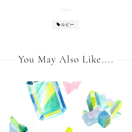
TAGS
ルビー
You May Also Like....