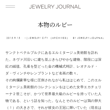
本物のルビー
2015.9.15
I｜JEWELRY CITY （ARCHIVES）
BY
JEWELRY-JOURNAL
サンクトペテルブルクにあるエルミタージュ美術館を訪れ
た。ネヴァ川沿いに建ち並ぶきらびやかな建物、階段には深
紅の絨毯、孔雀を型どった金の機械式時計、レオナルド・
ダ・ヴィンチやレンブラントなど名画の数々。
その絢爛豪華な様に圧倒されながら私ははじめて、このエル
ミタージュ美術館のコレクションをはじめた女帝エカチェリ
ーナ２世こそが、かつて世界最大級のルビーを持っていた人
物である、という話を知った。なんとそのルビーは鶏の卵大
（！）の大きさで、それが彼女の王冠に輝いていた（現在は