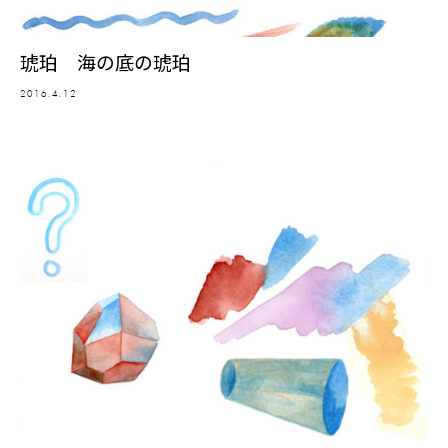
琥珀 海の底の琥珀
2016.4.12