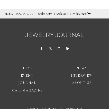
HOME
>
JOURNAL
>
I｜Jewelry City （Archives）
>
本物のルビー
HOME
NEWS
EVENT
INTERVIEW
JOURNAL
ABOUT US
MAIL MAGAZINE