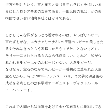
行方不明）という。富と権力と美（青年も含む）をほしいま
まにしたロシア帝国の女帝である。一般庶民の私は、かの美
術館でせいぜい溜息を吐くばかりである。
しかしそんな私がもっとも惹かれるのは、やっぱりルビー。
言わずもがな、エカチェリーナ2世の王冠のルビーの美しさた
るやそれはきっともう素晴しかろう（見たことないけど）。
そりゃ手に入れられるものなら俄然欲しい。けれど、私が心
惹かれるルビーはそのルビーじゃない。人造ルビーだ。
なぜなら、宝石のなかでもルビーが一番初めに造られた人造
宝石だから。時は1902年フランス、パリ、その夢の錬金術の
成功を公表したのは科学者オーギュスト・ヴィクトル・ル
イ・ベルヌーイ。
これまで人間たちは血道をあげて金や宝石造りに挑戦してき