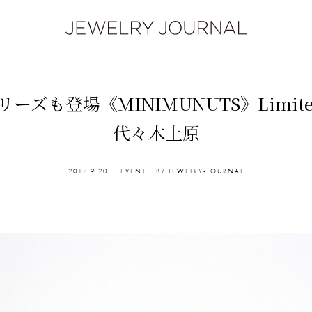
ズも登場《MINIMUNUTS》Limited
代々木上原
2017.9.20
EVENT
BY
JEWELRY-JOURNAL