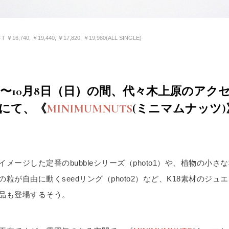
￥16,740, ￥19,440, ￥17,820, ￥19,980(ALL SINGLE)
（土）〜10月8日（日）の間、代々木上原のア
JIにて、《
MINIMUMNUTS
(ミニマムナッツ)》の
メージした定番のbubbleシリーズ（photo1）や、植物の小さ
粒が自由に動くseedリング（photo2）など、K18素材のジュ
品も登場するそう。