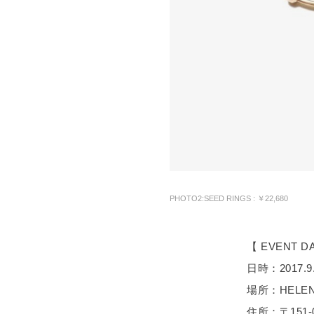
PHOTO2:SEED RINGS : ￥22,680
【 EVENT D
日時：2017.9.23
場所：HELEN 
住所：〒151-0