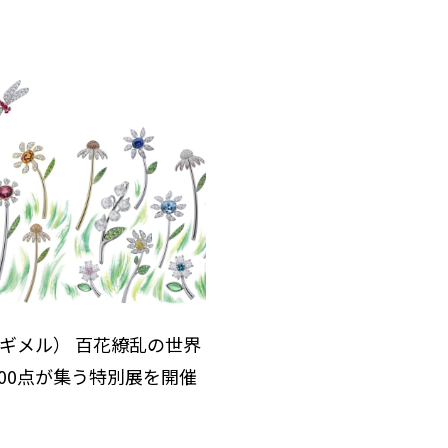
l（ギメル） 百花繚乱の世界
00点が集う特別展を開催