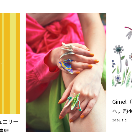
Gime
へ。約4
ュエリー
2026.8.2
集結