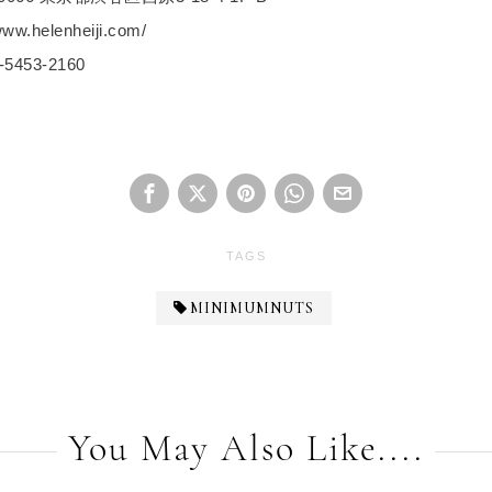
ww.helenheiji.com/
453-2160
TAGS
MINIMUMNUTS
You May Also Like....