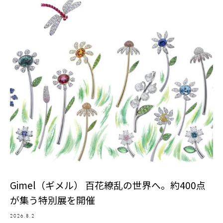
Gimel（ギメル） 百花繚乱の世界へ。約400点
が集う特別展を開催
2026.8.2