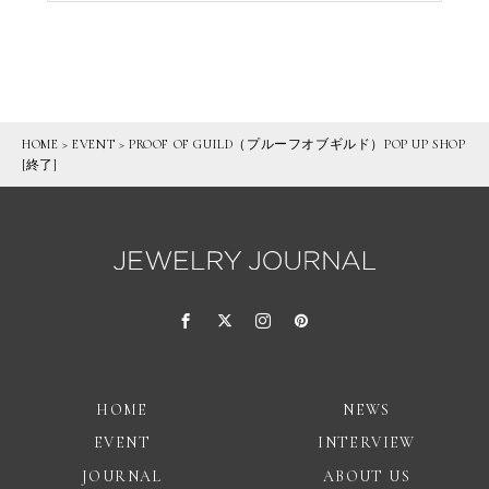
HOME
>
EVENT
>
PROOF OF GUILD（プルーフオブギルド）POP UP SHOP
[終了]
HOME
NEWS
EVENT
INTERVIEW
JOURNAL
ABOUT US