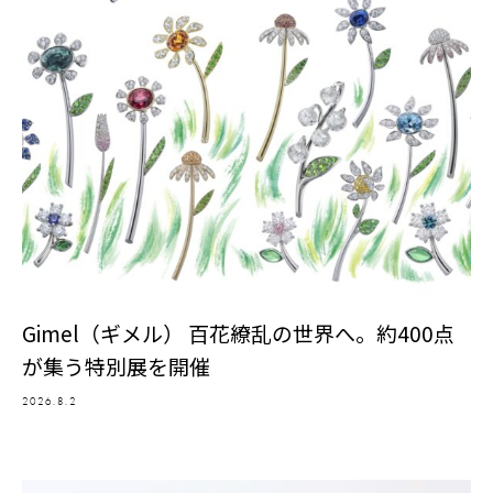
Gimel（ギメル） 百花繚乱の世界へ。約400点
が集う特別展を開催
2026.8.2