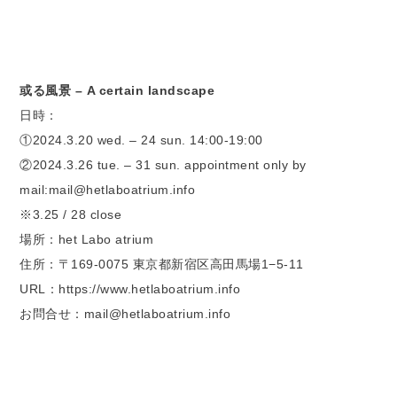
或る風景 – A certain landscape
日時：
①2024.3.20 wed. – 24 sun. 14:00-19:00
②2024.3.26 tue. – 31 sun. appointment only by
mail:mail@hetlaboatrium.info
※3.25 / 28 close
場所：het Labo atrium
住所：〒169-0075 東京都新宿区高田馬場1−5-11
URL：https://www.hetlaboatrium.info
お問合せ：mail@hetlaboatrium.info