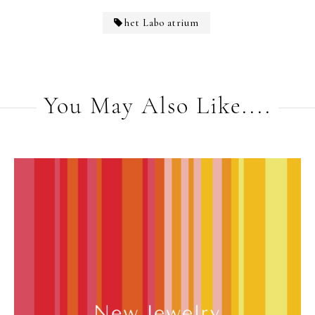
het Labo atrium
You May Also Like....