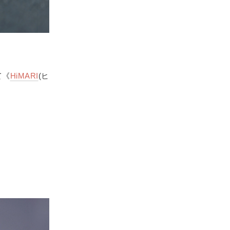
て《
HiMARI
(ヒ