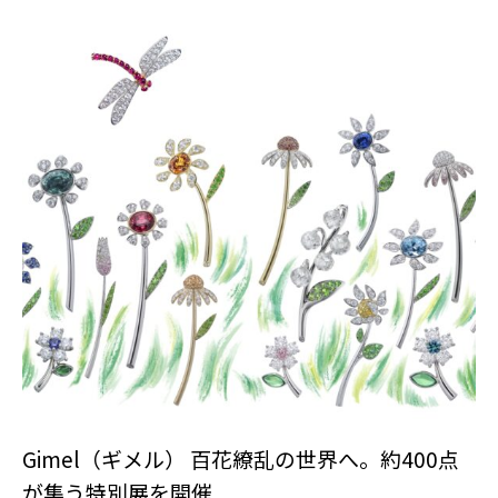
Gimel（ギメル） 百花繚乱の世界へ。約400点
が集う特別展を開催