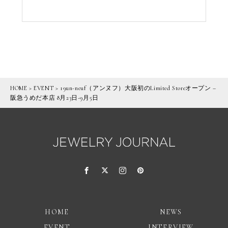
HOME
>
EVENT
>
19un-neuf（アンヌフ）大阪初のLimited Storeオープン –
阪急うめだ本店 8月23日-9月5日
HOME
NEWS
EVENT
INTERVIEW